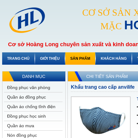
CƠ SỞ SẢN 
H
MẶC
Cơ sở Hoàng Long chuyên sản xuất và kinh doan
TRANG CHỦ
GIỚI THIỆU
SẢN PHẨM
KHÁCH HÀNG
DANH MỤC
CHI TIẾT SẢN PHẨM
Khẩu trang cao cấp anvilife
Đồng phục văn phòng
Quần áo đồng phục
Quần áo chống tĩnh điện
Đồng phục học sinh
Quần áo mưa
Nón đồng phục