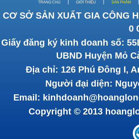
|
|
TRANG CHỦ
GIỚI THIỆU
SẢN PHẨM
CƠ SỞ SẢN XUẤT GIA CÔNG H
0 
Giấy đăng ký kinh doanh số: 55
UBND Huyện Mỏ Cà
Địa chỉ: 126 Phú Đông I, 
Người đại diện: Nguy
Email: kinhdoanh@hoanglon
Copyright © 2013 hoangl