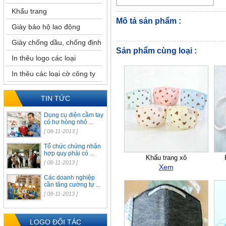
Khẩu trang
Mô tả sản phẩm :
Giày bảo hộ lao động
Giày chống dầu, chống đinh
Sản phẩm cùng loại :
In thêu logo các loại
In thêu các loại cờ công ty
TIN TỨC
Dụng cụ điện cầm tay
có hư hỏng nhỏ ...
[ 08-11-2013 ]
Tổ chức chứng nhận
hợp quy phải có ...
Khẩu trang xô
[ 08-11-2013 ]
Xem
Các doanh nghiệp
cần tăng cường tự ...
[ 08-11-2013 ]
LOGO ĐỐI TÁC