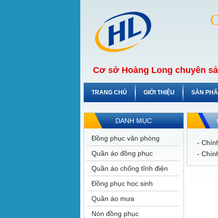
Cơ sở Hoàng Long chuyên sản
TRANG CHỦ
GIỚI THIỆU
SẢN PH
DANH MỤC
Đồng phục văn phòng
- Chín
Quần áo đồng phục
- Chín
Quần áo chống tĩnh điện
Đồng phục học sinh
Quần áo mưa
Nón đồng phục