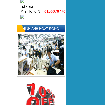
Bến tre
Mrs.Hồng Nhi
01666707706
HÌNH ẢNH HOẠT ĐỘNG