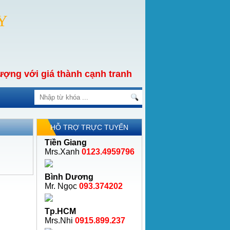
Y
ợng với giá thành cạnh tranh
HỖ TRỢ TRỰC TUYẾN
Tiền Giang
Mrs.Xanh
0123.4959796
Bình Dương
Mr. Ngọc
093.374202
Tp.HCM
Mrs.Nhi
0915.899.237