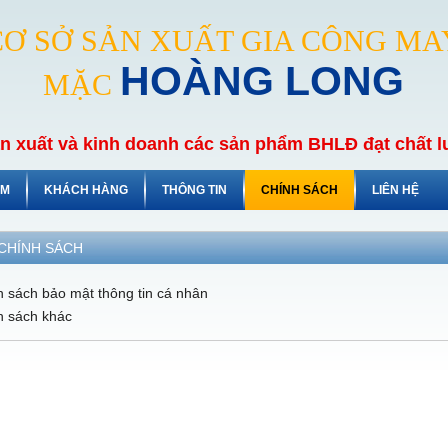
CƠ SỞ SẢN XUẤT GIA CÔNG MA
HOÀNG LONG
MẶC
 xuất và kinh doanh các sản phẩm BHLĐ đạt chất lư
ẨM
KHÁCH HÀNG
THÔNG TIN
CHÍNH SÁCH
LIÊN HỆ
CHÍNH SÁCH
h sách bảo mật thông tin cá nhân
h sách khác