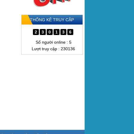
THỐNG KÊ TRUY CẬP
2
3
0
1
3
6
Số người online : 5
Lượt truy cập : 230136