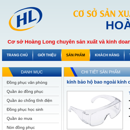
CƠ SỞ SẢN X
HO
Cơ sở Hoàng Long chuyên sản xuất và kinh doan
TRANG CHỦ
GIỚI THIỆU
SẢN PHẨM
KHÁCH HÀNG
DANH MỤC
CHI TIẾT SẢN PHẨM
kính bảo hộ bao ngoài kính 
Đồng phục văn phòng
Quần áo đồng phục
Quần áo chống tĩnh điện
Đồng phục học sinh
Quần áo mưa
Nón đồng phục