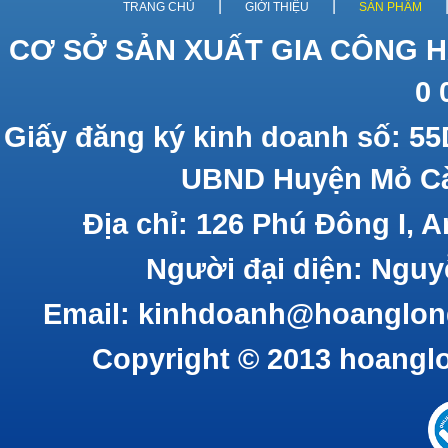
|
|
TRANG CHỦ
GIỚI THIỆU
SẢN PHẨM
CƠ SỞ SẢN XUẤT GIA CÔNG H
0 
Giấy đăng ký kinh doanh số: 55
UBND Huyện Mỏ Cà
Địa chỉ: 126 Phú Đông I, 
Người đại diện: Nguy
Email: kinhdoanh@hoanglon
Copyright © 2013 hoangl