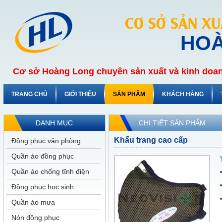
CƠ SỞ SẢN X
HO
Cơ sở Hoàng Long chuyên sản xuất và kinh doan
TRANG CHỦ
GIỚI THIỆU
SẢN PHẨM
KHÁCH HÀNG
DANH MỤC
CHI TIẾT SẢN PHẨM
Khẩu trang cao cấp
Đồng phục văn phòng
Quần áo đồng phục
Quần áo chống tĩnh điện
Đồng phục học sinh
Quần áo mưa
Nón đồng phục