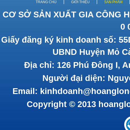
|
|
TRANG CHỦ
GIỚI THIỆU
SẢN PHẨM
CƠ SỞ SẢN XUẤT GIA CÔNG H
0 
Giấy đăng ký kinh doanh số: 55
UBND Huyện Mỏ Cà
Địa chỉ: 126 Phú Đông I, 
Người đại diện: Nguy
Email: kinhdoanh@hoanglon
Copyright © 2013 hoangl